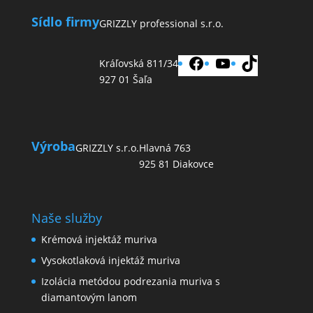
Sídlo firmy
GRIZZLY professional s.r.o.
Facebook
YouTube
TikTok
Kráľovská 811/34
927 01 Šaľa
Výroba
GRIZZLY s.r.o.
Hlavná 763
925 81 Diakovce
Naše služby
Krémová injektáž muriva
Vysokotlaková injektáž muriva
Izolácia metódou podrezania muriva s
diamantovým lanom