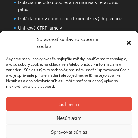
Izolácia metódou podrezania muriva s reťazovou
pílou
Izolácia muriva pomocou chróm niklových plechov
Uhlíkové CFRP lamely
Spravovať súhlas so súbormi
cookie
Dôležité odkazy
Časté otázky a odpovede
Aby sme mohli poskytovať čo najlepšie zážitky, používame technológie,
ako sú súbory cookie, na ukladanie a/alebo prístup k informáciám o
O nás
zariadení. Súhlas s týmito technológiami nám umožní spracovávať údaje,
ako je správanie pri prehliadaní alebo jedinečné ID na tejto stránke.
Ochrana osobných údajov
Nesúhlas alebo odvolanie súhlasu môže mať nepriaznivý vplyv na
niektoré funkcie a vlastnosti.
Súhlasím
© 2023
PODREZÁVANIE MURIVA - 100% odstránenie
Nesúhlasím
vlhkosti.
Všetky práva vyhradené.
Ochrana
osobných údajov
Spravovať súhlas