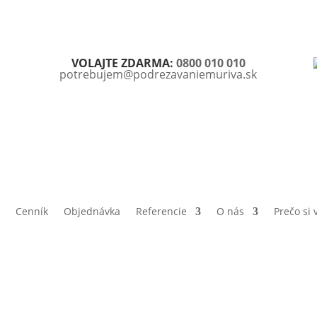
VOLAJTE ZDARMA:
0800 010 010
potrebujem@podrezavaniemuriva.sk
Cenník
Objednávka
Referencie
O nás
Prečo si 