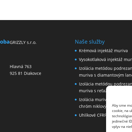
roba
Naše služby
GRIZZLY s.r.o.
Krémová injektáž muriva
Vysokotlaková injektáž mur
Hlavná 763
Izolácia metódou podrezan
925 81 Diakovce
muriva s diamantovým la
Izolácia metódou podrezan
muriva s reťazovou pílou
Izolácia muriva pomocou
Aby sme moh
chróm niklových plechov
cookie, na u
Uhlíkové CFRP lamely
technológia
jedinečné I
vplyv na nie