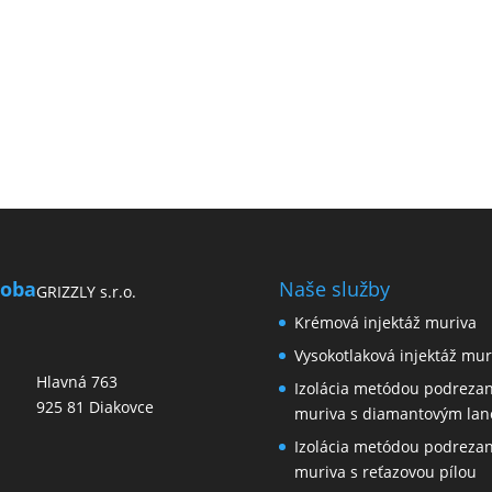
roba
Naše služby
GRIZZLY s.r.o.
Krémová injektáž muriva
Vysokotlaková injektáž mur
Hlavná 763
Izolácia metódou podrezan
925 81 Diakovce
muriva s diamantovým la
Izolácia metódou podrezan
muriva s reťazovou pílou